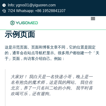
Skip
Info: ygrxs01@yiguoren.com
to
7/24 Whatsapp: +86 19528841107
content
示例页面
这是示范页面。页面和博客文章不同，它的位置是固定
的，通常会在站点导航栏显示。很多用户都创建一个「关
于」页面，向访客介绍自己。例如：
大家好！ 我白天是一名快递小哥，晚上是一
名有抱负的魔术师，这是我的网站。 我住在
北京，养了一只名叫二哈的小狗。 我平时喜
欢喝可乐，还有遛狗。