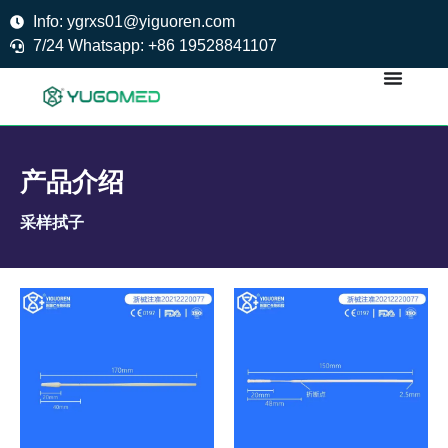
Skip
Info: ygrxs01@yiguoren.com
to
7/24 Whatsapp: +86 19528841107
content
产品介绍
采样拭子